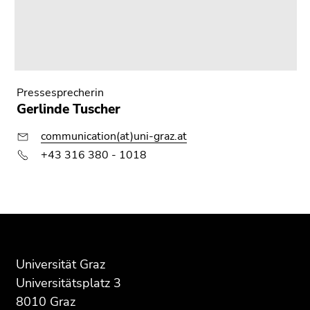
Pressesprecherin
Gerlinde Tuscher
communication(at)uni-graz.at
+43 316 380 - 1018
Beginn
Ende
Ende
des
dieses
dieses
Seitenbereichs:
Seitenbereichs.
Seitenbereichs.
Zusatzinformationen:
Zur
Zur
Universität Graz
Übersicht
Übersicht
Universitätsplatz 3
der
der
8010 Graz
Seitenbereiche
Seitenbereiche