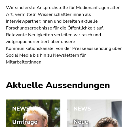
bestätigen
Wir sind erste Ansprechstelle für Medienanfragen aller
Sie diesen
Art, vermitteln Wissenschaftler:innen als
Link.
Interviewpartner:innen und bereiten aktuelle
Beginn
Zum
Forschungsergebnisse für die Öffentlichkeit auf.
des
Inhalt
Relevante Neuigkeiten verteilen wir rasch und
Seitenbereichs:
(Zugriffstaste
zielgruppenorientiert über unsere
Seitenbereiche:
1)
Kommunikationskanäle: von der Presseaussendung über
Zur
Social Media bis hin zu Newslettern für
Positionsanzeige
Mitarbeiter:innen.
(Zugriffstaste
2)
Zur
Aktuelle Aussendungen
Hauptnavigation
(Zugriffstaste
3)
Zur
Unternavigation
(Zugriffstaste