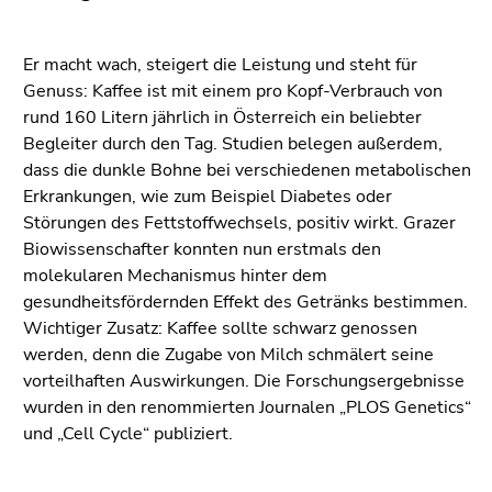
(Zugriffstaste
5)
Zu
Er macht wach, steigert die Leistung und steht für
den
Genuss: Kaffee ist mit einem pro Kopf-Verbrauch von
Seiteneinstellungen
rund 160 Litern jährlich in Österreich ein beliebter
(Benutzer/Sprache)
Begleiter durch den Tag. Studien belegen außerdem,
(Zugriffstaste
dass die dunkle Bohne bei verschiedenen metabolischen
8)
Erkrankungen, wie zum Beispiel Diabetes oder
Zur
Störungen des Fettstoffwechsels, positiv wirkt. Grazer
Suche
Biowissenschafter konnten nun erstmals den
(Zugriffstaste
molekularen Mechanismus hinter dem
9)
gesundheitsfördernden Effekt des Getränks bestimmen.
Wichtiger Zusatz: Kaffee sollte schwarz genossen
Ende
werden, denn die Zugabe von Milch schmälert seine
dieses
vorteilhaften Auswirkungen. Die Forschungsergebnisse
Seitenbereichs.
wurden in den renommierten Journalen „PLOS Genetics“
Zur
und „Cell Cycle“ publiziert.
Übersicht
der