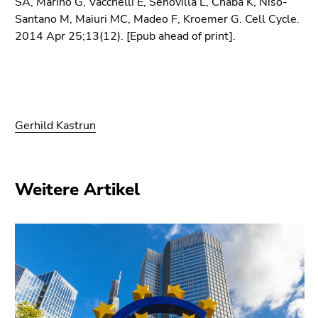
SA, Mariño G, Vacchelli E, Senovilla L, Chaba K, Niso-
Santano M, Maiuri MC, Madeo F, Kroemer G. Cell Cycle.
2014 Apr 25;13(12). [Epub ahead of print].
Gerhild Kastrun
Weitere Artikel