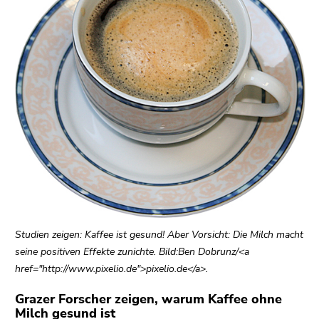
bestätigen
Sie diesen
Link.
Beginn
Zum
des
Inhalt
Seitenbereichs:
(Zugriffstaste
Seitenbereiche:
1)
Zur
Positionsanzeige
(Zugriffstaste
2)
Zur
Hauptnavigation
Studien zeigen: Kaffee ist gesund! Aber Vorsicht: Die Milch macht
(Zugriffstaste
seine positiven Effekte zunichte. Bild:Ben Dobrunz/<a
3)
href="http://www.pixelio.de">pixelio.de</a>.
Zu
den
Grazer Forscher zeigen, warum Kaffee ohne
Zusatzinformationen
Milch gesund ist