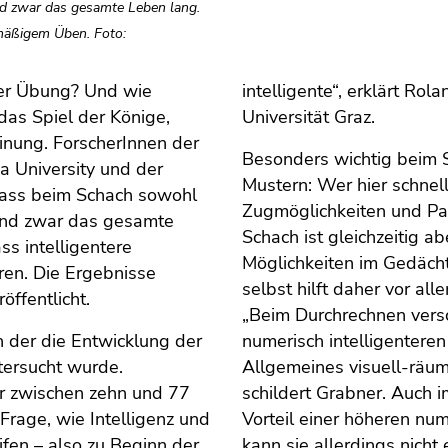
und zwar das gesamte Leben lang.
lmäßigem Üben. Foto:
oder Übung? Und wie
intelligente“, erklärt Rol
as Spiel der Könige,
Universität Graz.
inung. ForscherInnen der
Besonders wichtig beim S
a University und der
Mustern: Wer hier schnel
dass beim Schach sowohl
Zugmöglichkeiten und Parti
 und zwar das gesamte
Schach ist gleichzeitig a
ss intelligentere
Möglichkeiten im Gedächt
en. Die Ergebnisse
selbst hilft daher vor al
ffentlicht.
„Beim Durchrechnen vers
n der die Entwicklung der
numerisch intelligenteren
tersucht wurde.
Allgemeines visuell-räuml
er zwischen zehn und 77
schildert Grabner. Auch i
Frage, wie Intelligenz und
Vorteil einer höheren nu
fen – also zu Beginn der
kann sie allerdings nicht 