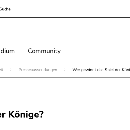
Suche
dium
Community
udium
Community
eit
Presseaussendungen
Wer gewinnt das Spiel der Kön
er Könige?