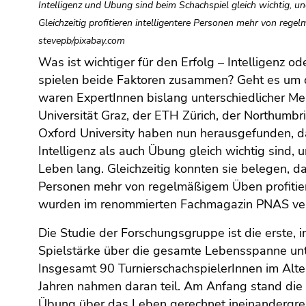
(Zugriffstaste
Intelligenz und Übung sind beim Schachspiel gleich wichtig, 
5)
Gleichzeitig profitieren intelligentere Personen mehr von rege
Zu
stevepb/pixabay.com
den
Was ist wichtiger für den Erfolg – Intelligenz 
Seiteneinstellungen
spielen beide Faktoren zusammen? Geht es um d
(Benutzer/Sprache)
waren ExpertInnen bislang unterschiedlicher Me
(Zugriffstaste
Universität Graz, der ETH Zürich, der Northumbri
8)
Oxford University haben nun herausgefunden, 
Zur
Intelligenz als auch Übung gleich wichtig sind,
Suche
Leben lang. Gleichzeitig konnten sie belegen, da
(Zugriffstaste
9)
Personen mehr von regelmäßigem Üben profitier
wurden im renommierten Fachmagazin PNAS verö
Ende
dieses
Die Studie der Forschungsgruppe ist die erste, i
Seitenbereichs.
Spielstärke über die gesamte Lebensspanne un
Zur
Insgesamt 90 TurnierschachspielerInnen im Alt
Übersicht
Jahren nahmen daran teil. Am Anfang stand die 
der
Übung über das Leben gerechnet ineinandergrei