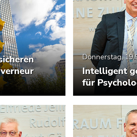
Donnerstag, 19.
sicheren
uverneur
Intelligent 
für Psychol